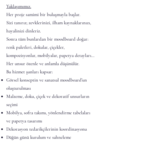
Yaklaşımımız.
Her proje samimi bir buluşmayla başlar.
Sizi tanırız; zevklerinizi, ilham kaynaklarınızı,
hayalinizi dinleriz.
Sonra tüm bunlardan bir moodboard doğar:
renk paletleri, dokular, çiçekler,
kompozisyonlar, mobilyalar, papetya detayları…
Her unsur özenle ve anlamla düşünülür.
Bu hizmet şunları kapsar:
Görsel konseptin ve sanatsal moodboard’un
oluşturulması
Malzeme, doku, çiçek ve dekoratif unsurların
seçimi
Mobilya, sofra takımı, yönlendirme tabelaları
ve papetya tasarımı
Dekorasyon tedarikçilerinin koordinasyonu
Düğün günü kurulum ve sahneleme