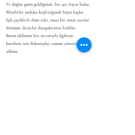
Ve düğün günü geldiğinde, her şey hayat bulur.
Misafirler mekânı keşfettiğinde büyü başlar.
Işık çiçeklerle dans eder, masa bir sanat eserine
dönüşür, detaylar duygularınızı fısıldar.
Bizim ekibimiz her ayrıntıyla ilgilenir:
kurulum, son dokunuşlar, zaman yönetimi,
söküm.
Sizin göreviniz mi?
Sadece büyülenmek.
Geri kalan her şeyi biz mükemmelleştiriyoruz.
Zarafeti ortaya çıkarmak, uyumu yakalamak,
özü görünür kılmak.
Hera Atelier’de her dekorasyon bir imzadır;
estetik, duygu ve uyumun birleştiği noktadır.
Biz inanıyoruz ki bir düğünün güzelliği,