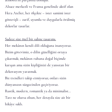
atmosferin parçasına dönüşür.
Alsace merkezli ve Fransa genelinde aktif olan
Hera Atelier, her ölçekte – ister samimi ister
gösterişli – zarif, uyumlu ve duygularla örülmüş
dekorlar tasarlar.
Sadece size özel bir sahne tasarımı.
Her mekânın kendi dili olduğuna inanıyoruz.
Bizim görevimiz, o dilin güzelliğini ortaya
çıkarmak; mekânın ruhuna doğal biçimde
karışan ama sizin kişiliğinizi de yansıtan bir
dekorasyon yaratmak.
Biz trendleri takip etmiyoruz; onları sizin
dünyanızın süzgecinden geçiriyoruz.
Rustik, modern, romantik ya da minimalist…
Tarz ne olursa olsun, her detayda size ait bir
hikâye saklı.