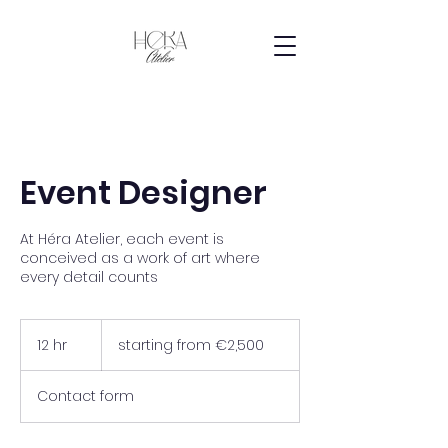
Event Designer
At Héra Atelier, each event is
conceived as a work of art where
every detail counts
starting
from
12 hr
1
starting from €2,500
€2,500
2
h
Contact form
r