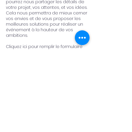
pourrez nous partager les détails de
votre projet, vos attentes, et vos idées.
Cela nous permettra de mieux cerner
vos envies et de vous proposer les
meilleures solutions pour réaliser un
événement à la hauteur de vos
ambitions.
Cliquez ici pour remplir le formulaire
de contact et faisons ensemble de
votre projet une réalité inoubliable !
Nous avons hâte de vous
accompagner dans cette aventure.
Contact Details
herateliereventdesigner@gmail.com