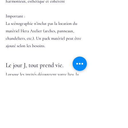
harmonieux, esthétique et cohérent
Important :
La scénographie n’inclut pas la location du
matériel Hera Atelier (arches, panneaux,
chandeliers, etc.). Un pack matériel peut être
ajouté selon les besoins.
​Le jour J, tout prend vie.
Lorsque les invités découvrent votre lieu, la
magie opère.
Les lumières se mêlent aux fleurs, la table
devient une œuvre, les détails racontent une
émotion.
Notre équipe s’occupe de tout : installation,
ajustements, gestion du timing et démontage.
Votre mission ? Vous émerveiller.